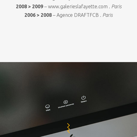
2008 > 2009
– www.galerieslafayette.com .
Paris
2006 > 2008
– Agence DRAFTFCB .
Paris