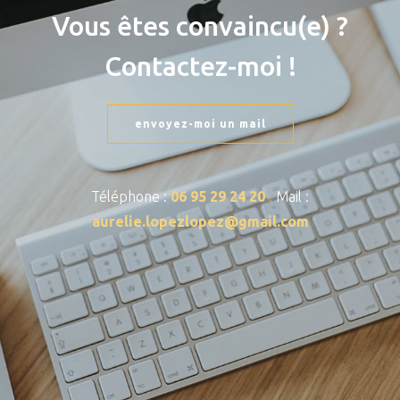
Vous êtes convaincu(e) ?
Contactez-moi !
envoyez-moi un mail
Téléphone :
06 95 29 24 20
.
Mail :
aurelie.lopezlopez@gmail.com