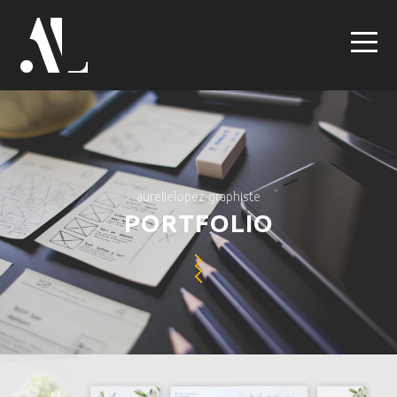
aurelielopez-graphiste
PORTFOLIO