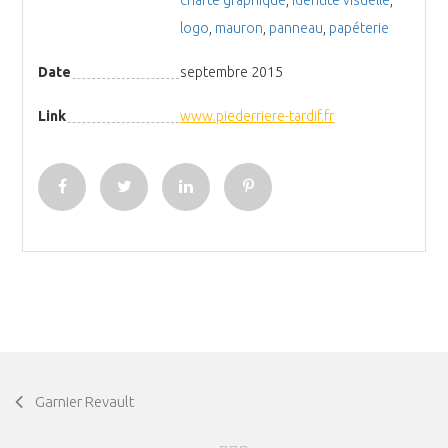
charte graphique
,
identité visuelle
,
logo
,
mauron
,
panneau
,
papéterie
Date
septembre 2015
Link
www.piederriere-tardif.fr
Garnier Revault