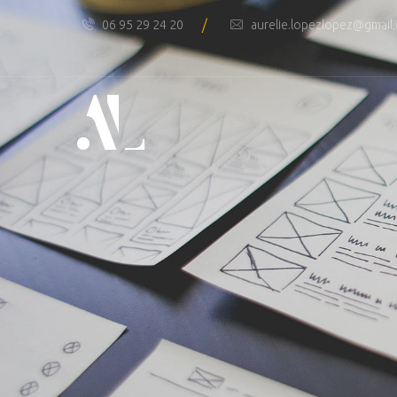
/
06 95 29 24 20
aurelie.lopezlopez@gmail