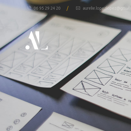
/
06 95 29 24 20
aurelie.lopezlopez@gmail