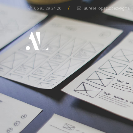
/
06 95 29 24 20
aurelie.lopezlopez@gmail