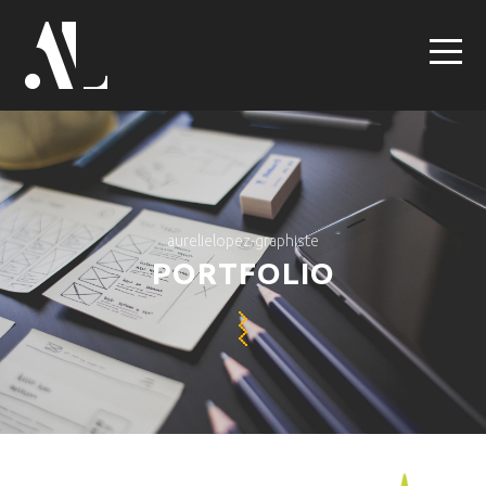
aurelielopez-graphiste
PORTFOLIO