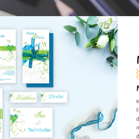
K
f
d
m
d