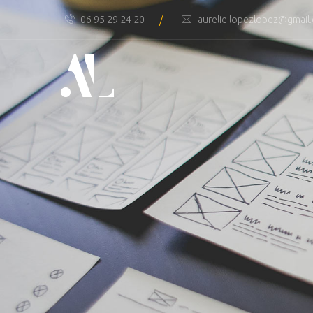
/
06 95 29 24 20
aurelie.lopezlopez@gmail