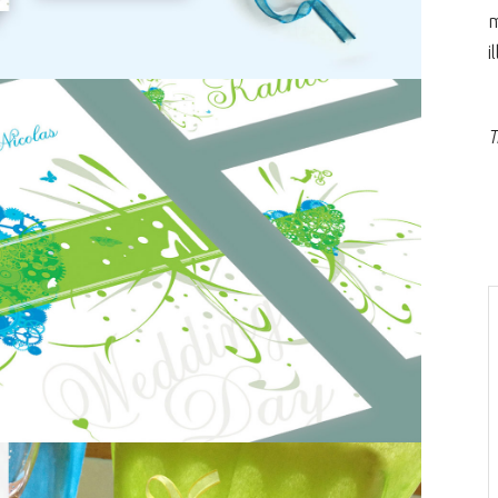
m
i
T