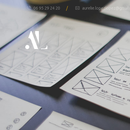
/
06 95 29 24 20
aurelie.lopezlopez@gmail