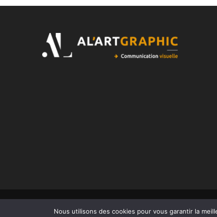
Copyright © 2023 Aurélie Lopez Lopez. Tous droits réservés.
Nous utilisons des cookies pour vous garantir la meill