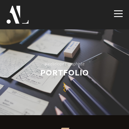
aurelielopez-graphiste
PORTFOLIO