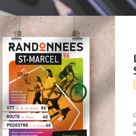
L
p
p