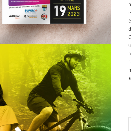
m
e
é
d
C
u
p
f
m
a