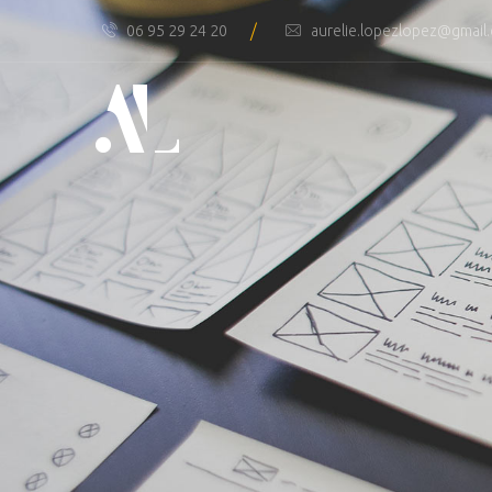
/
06 95 29 24 20
aurelie.lopezlopez@gmail