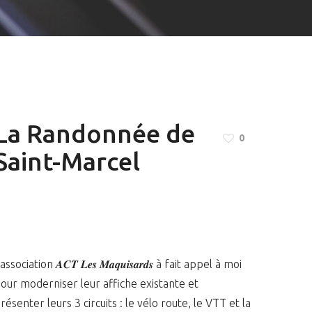
La Randonnée de
0
Saint-Marcel
’association 𝑨𝑪𝑻 𝑳𝒆𝒔 𝑴𝒂𝒒𝒖𝒊𝒔𝒂𝒓𝒅𝒔 à fait appel à moi
our moderniser leur affiche existante et
résenter leurs 3 circuits : le vélo route, le VTT et la