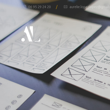
/
06 95 29 24 20
aurelie.lopezlopez@gmail